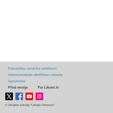
Pašvaldību saistošie noteikumi
Administratīvās atbildības ceļvedis
Apmācības
Pilnā versija
Par Likumi.lv
© Oficiālais izdevējs "Latvijas Vēstnesis"