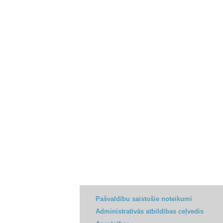
Pašvaldību saistošie noteikumi
Administratīvās atbildības ceļvedis