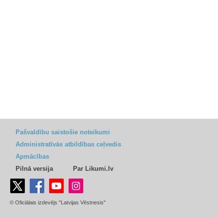
Pašvaldību saistošie noteikumi
Administratīvās atbildības ceļvedis
Apmācības
Pilnā versija
Par Likumi.lv
© Oficiālais izdevējs "Latvijas Vēstnesis"