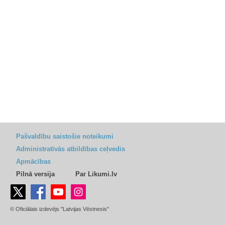
Pašvaldību saistošie noteikumi
Administratīvās atbildības ceļvedis
Apmācības
Pilnā versija
Par Likumi.lv
© Oficiālais izdevējs "Latvijas Vēstnesis"