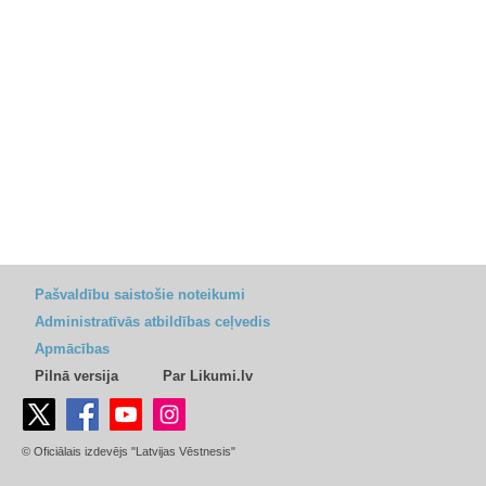
Pašvaldību saistošie noteikumi
Administratīvās atbildības ceļvedis
Apmācības
Pilnā versija
Par Likumi.lv
© Oficiālais izdevējs "Latvijas Vēstnesis"