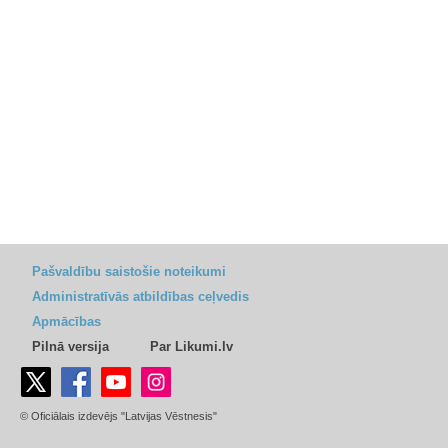
Pašvaldību saistošie noteikumi
Administratīvās atbildības ceļvedis
Apmācības
Pilnā versija
Par Likumi.lv
© Oficiālais izdevējs "Latvijas Vēstnesis"