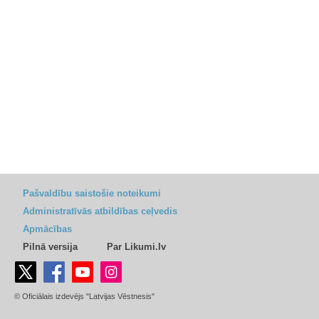
Pašvaldību saistošie noteikumi
Administratīvās atbildības ceļvedis
Apmācības
Pilnā versija
Par Likumi.lv
© Oficiālais izdevējs "Latvijas Vēstnesis"