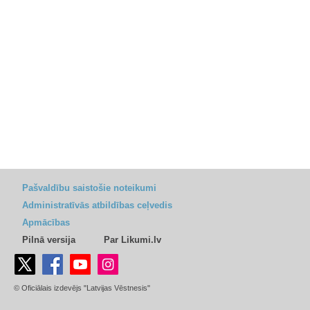
Pašvaldību saistošie noteikumi
Administratīvās atbildības ceļvedis
Apmācības
Pilnā versija
Par Likumi.lv
© Oficiālais izdevējs "Latvijas Vēstnesis"