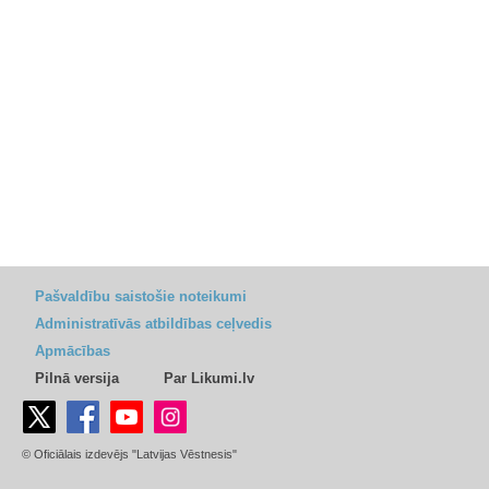
Pašvaldību saistošie noteikumi
Administratīvās atbildības ceļvedis
Apmācības
Pilnā versija
Par Likumi.lv
© Oficiālais izdevējs "Latvijas Vēstnesis"