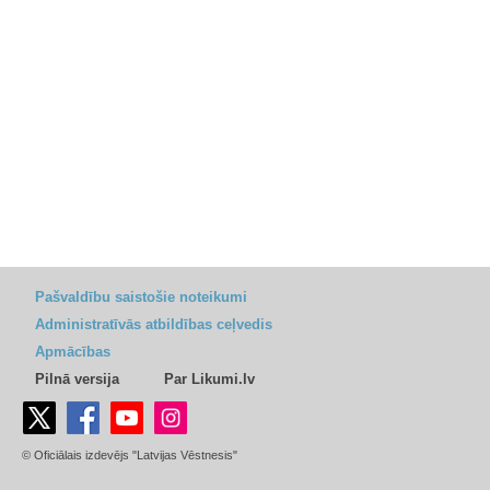
Pašvaldību saistošie noteikumi
Administratīvās atbildības ceļvedis
Apmācības
Pilnā versija
Par Likumi.lv
© Oficiālais izdevējs "Latvijas Vēstnesis"