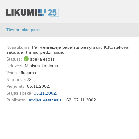
Tiesību akta pase
Nosaukums:
Par vienreizēja pabalsta piešķiršanu K.Kostakovai
sakarā ar trīnīšu piedzimšanu
Statuss:
spēkā esošs
Izdevējs:
Ministru kabinets
Veids:
rīkojums
Numurs:
622
Pieņemts:
05.11.2002.
Stājas spēkā:
05.11.2002.
Publicēts:
Latvijas Vēstnesis
, 162, 07.11.2002.