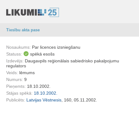
Tiesību akta pase
Nosaukums:
Par licences izsniegšanu
Statuss:
spēkā esošs
Izdevējs:
Daugavpils reģionālais sabiedrisko pakalpojumu
regulators
Veids:
lēmums
Numurs:
9
Pieņemts:
18.10.2002.
Stājas spēkā:
18.10.2002.
Publicēts:
Latvijas Vēstnesis
, 160, 05.11.2002.