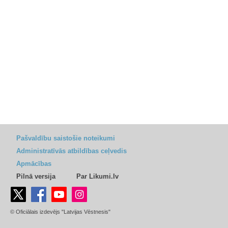
Pašvaldību saistošie noteikumi
Administratīvās atbildības ceļvedis
Apmācības
Pilnā versija
Par Likumi.lv
© Oficiālais izdevējs "Latvijas Vēstnesis"