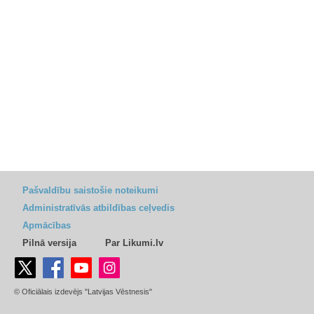
Pašvaldību saistošie noteikumi
Administratīvās atbildības ceļvedis
Apmācības
Pilnā versija
Par Likumi.lv
© Oficiālais izdevējs "Latvijas Vēstnesis"