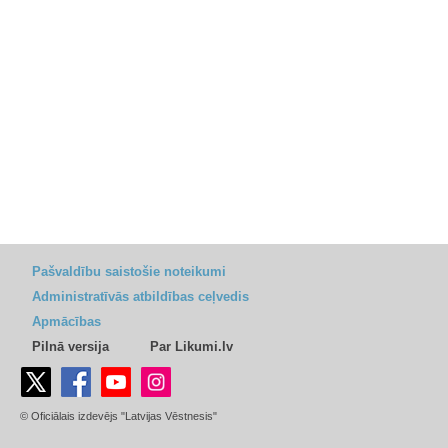
Pašvaldību saistošie noteikumi
Administratīvās atbildības ceļvedis
Apmācības
Pilnā versija
Par Likumi.lv
© Oficiālais izdevējs "Latvijas Vēstnesis"