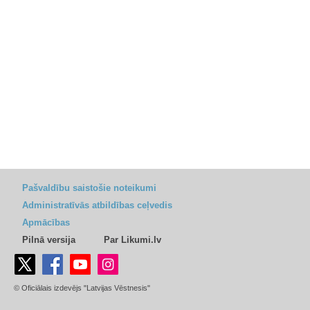
Pašvaldību saistošie noteikumi
Administratīvās atbildības ceļvedis
Apmācības
Pilnā versija
Par Likumi.lv
© Oficiālais izdevējs "Latvijas Vēstnesis"