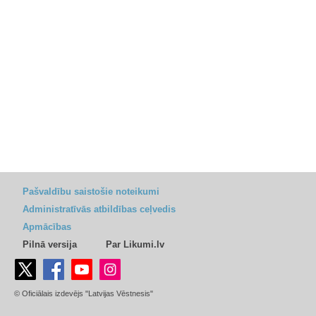
Pašvaldību saistošie noteikumi
Administratīvās atbildības ceļvedis
Apmācības
Pilnā versija
Par Likumi.lv
© Oficiālais izdevējs "Latvijas Vēstnesis"