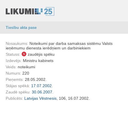
Tiesību akta pase
Nosaukums:
Noteikumi par darba samaksas sistēmu Valsts
ieņēmumu dienesta ierēdņiem un darbiniekiem
Statuss:
zaudējis spēku
Izdevējs:
Ministru kabinets
Veids:
noteikumi
Numurs:
220
Pieņemts:
28.05.2002.
Stājas spēkā:
17.07.2002.
Zaudē spēku:
30.06.2007.
Publicēts:
Latvijas Vēstnesis
, 106, 16.07.2002.