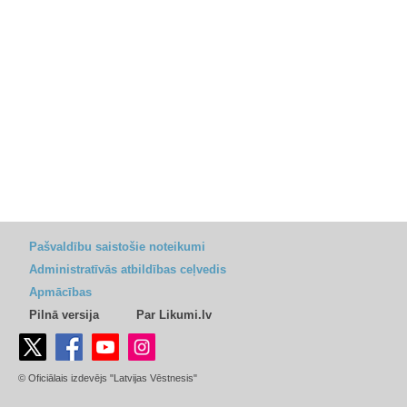
Pašvaldību saistošie noteikumi
Administratīvās atbildības ceļvedis
Apmācības
Pilnā versija
Par Likumi.lv
© Oficiālais izdevējs "Latvijas Vēstnesis"