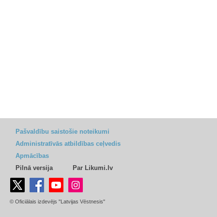
Pašvaldību saistošie noteikumi
Administratīvās atbildības ceļvedis
Apmācības
Pilnā versija
Par Likumi.lv
© Oficiālais izdevējs "Latvijas Vēstnesis"