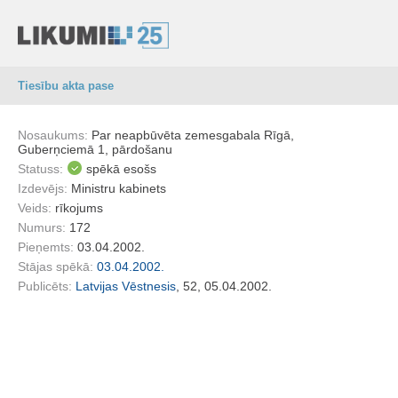
Tiesību akta pase
Nosaukums:
Par neapbūvēta zemesgabala Rīgā,
Guberņciemā 1, pārdošanu
Statuss:
spēkā esošs
Izdevējs:
Ministru kabinets
Veids:
rīkojums
Numurs:
172
Pieņemts:
03.04.2002.
Stājas spēkā:
03.04.2002.
Publicēts:
Latvijas Vēstnesis
, 52, 05.04.2002.