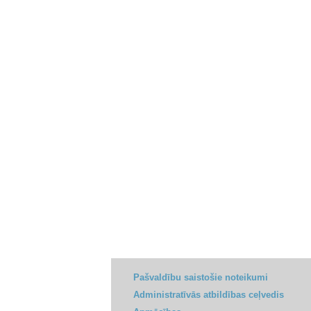
Pašvaldību saistošie noteikumi
Administratīvās atbildības ceļvedis