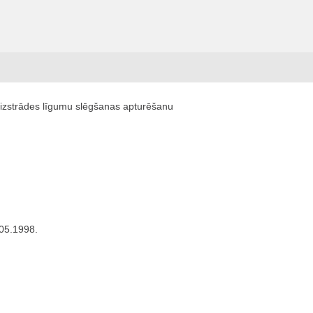
žizstrādes līgumu slēgšanas apturēšanu
.05.1998.