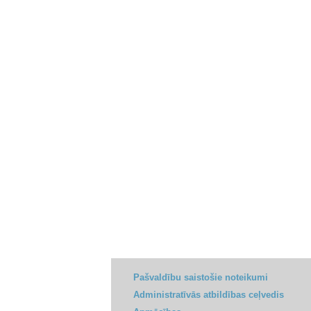
Pašvaldību saistošie noteikumi
Administratīvās atbildības ceļvedis