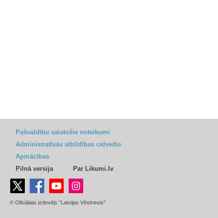
Pašvaldību saistošie noteikumi
Administratīvās atbildības ceļvedis
Apmācības
Pilnā versija
Par Likumi.lv
© Oficiālais izdevējs "Latvijas Vēstnesis"