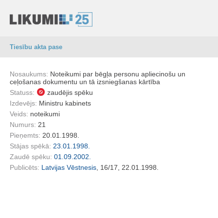
Tiesību akta pase
Nosaukums:
Noteikumi par bēgļa personu apliecinošu un
ceļošanas dokumentu un tā izsniegšanas kārtība
Statuss:
zaudējis spēku
Izdevējs:
Ministru kabinets
Veids:
noteikumi
Numurs:
21
Pieņemts:
20.01.1998.
Stājas spēkā:
23.01.1998.
Zaudē spēku:
01.09.2002.
Publicēts:
Latvijas Vēstnesis
, 16/17, 22.01.1998.