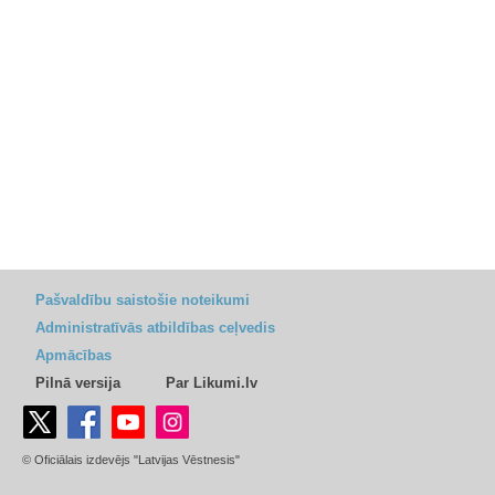
Pašvaldību saistošie noteikumi
Administratīvās atbildības ceļvedis
Apmācības
Pilnā versija
Par Likumi.lv
© Oficiālais izdevējs "Latvijas Vēstnesis"