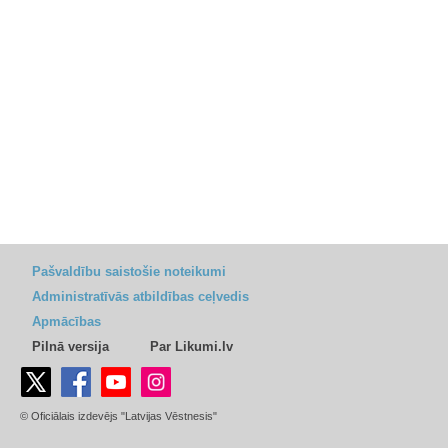
Pašvaldību saistošie noteikumi
Administratīvās atbildības ceļvedis
Apmācības
Pilnā versija
Par Likumi.lv
© Oficiālais izdevējs "Latvijas Vēstnesis"