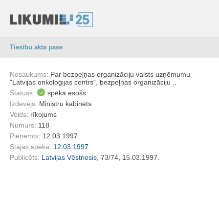
Tiesību akta pase
Nosaukums:
Par bezpeļņas organizāciju valsts uzņēmumu
"Latvijas onkoloģijas centrs", bezpeļņas organizāciju ..
Statuss:
spēkā esošs
Izdevējs:
Ministru kabinets
Veids:
rīkojums
Numurs:
118
Pieņemts:
12.03.1997.
Stājas spēkā:
12.03.1997.
Publicēts:
Latvijas Vēstnesis
, 73/74, 15.03.1997.