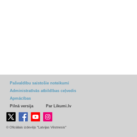
Pašvaldību saistošie noteikumi
Administratīvās atbildības ceļvedis
Apmācības
Pilnā versija
Par Likumi.lv
© Oficiālais izdevējs "Latvijas Vēstnesis"