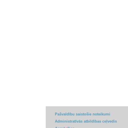
Pašvaldību saistošie noteikumi
Administratīvās atbildības ceļvedis