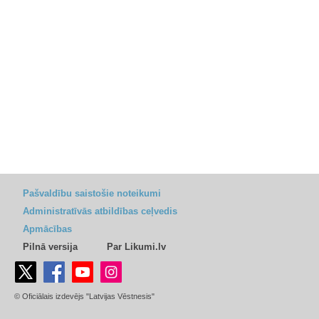
Pašvaldību saistošie noteikumi
Administratīvās atbildības ceļvedis
Apmācības
Pilnā versija
Par Likumi.lv
© Oficiālais izdevējs "Latvijas Vēstnesis"