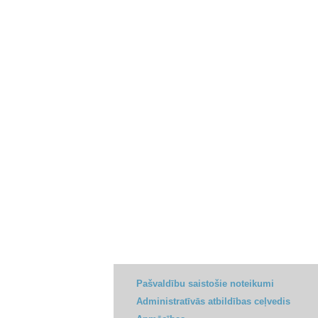
Pašvaldību saistošie noteikumi
Administratīvās atbildības ceļvedis