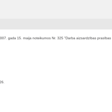
2007. gada 15. maija noteikumos Nr. 325 "Darba aizsardzības prasības 
26.