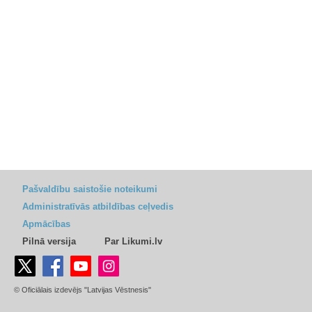
Pašvaldību saistošie noteikumi
Administratīvās atbildības ceļvedis
Apmācības
Pilnā versija
Par Likumi.lv
© Oficiālais izdevējs "Latvijas Vēstnesis"