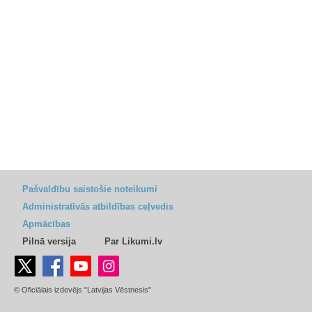
Pašvaldību saistošie noteikumi
Administratīvās atbildības ceļvedis
Apmācības
Pilnā versija
Par Likumi.lv
© Oficiālais izdevējs "Latvijas Vēstnesis"