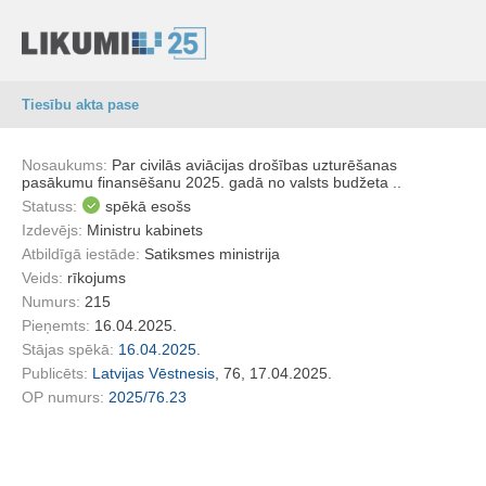
Tiesību akta pase
Nosaukums:
Par civilās aviācijas drošības uzturēšanas
pasākumu finansēšanu 2025. gadā no valsts budžeta ..
Statuss:
spēkā esošs
Izdevējs:
Ministru kabinets
Atbildīgā iestāde:
Satiksmes ministrija
Veids:
rīkojums
Numurs:
215
Pieņemts:
16.04.2025.
Stājas spēkā:
16.04.2025.
Publicēts:
Latvijas Vēstnesis
, 76, 17.04.2025.
OP numurs:
2025/76.23