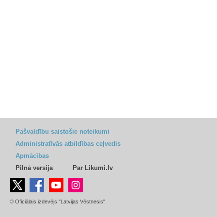
Pašvaldību saistošie noteikumi
Administratīvās atbildības ceļvedis
Apmācības
Pilnā versija
Par Likumi.lv
© Oficiālais izdevējs "Latvijas Vēstnesis"