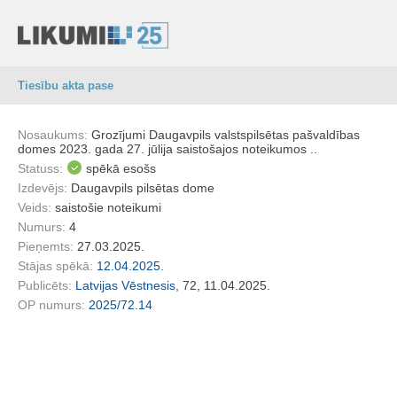
Tiesību akta pase
Nosaukums:
Grozījumi Daugavpils valstspilsētas pašvaldības
domes 2023. gada 27. jūlija saistošajos noteikumos ..
Statuss:
spēkā esošs
Izdevējs:
Daugavpils pilsētas dome
Veids:
saistošie noteikumi
Numurs:
4
Pieņemts:
27.03.2025.
Stājas spēkā:
12.04.2025.
Publicēts:
Latvijas Vēstnesis
, 72, 11.04.2025.
OP numurs:
2025/72.14