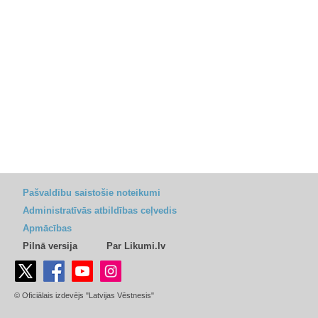
Pašvaldību saistošie noteikumi
Administratīvās atbildības ceļvedis
Apmācības
Pilnā versija
Par Likumi.lv
© Oficiālais izdevējs "Latvijas Vēstnesis"