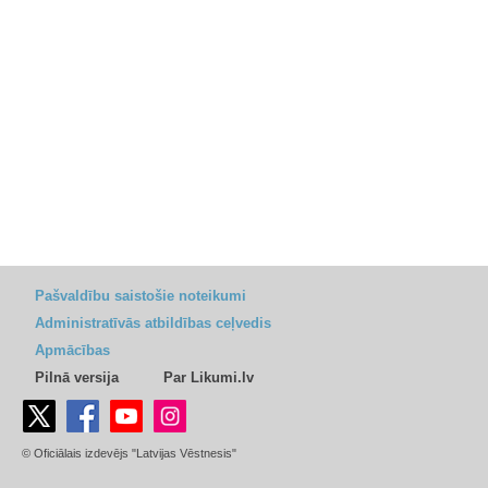
Pašvaldību saistošie noteikumi
Administratīvās atbildības ceļvedis
Apmācības
Pilnā versija
Par Likumi.lv
© Oficiālais izdevējs "Latvijas Vēstnesis"