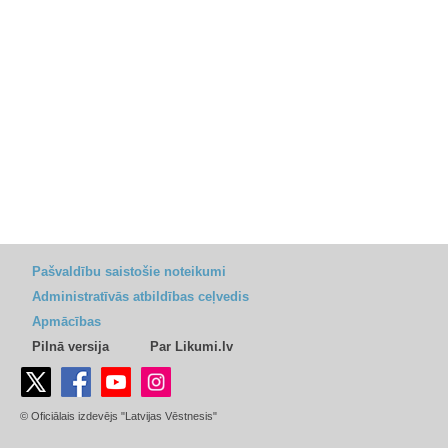
Pašvaldību saistošie noteikumi
Administratīvās atbildības ceļvedis
Apmācības
Pilnā versija
Par Likumi.lv
© Oficiālais izdevējs "Latvijas Vēstnesis"