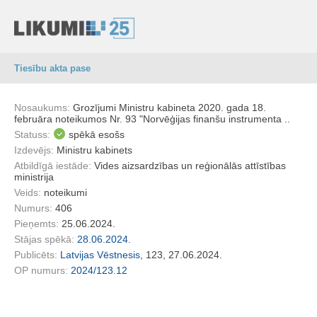
Tiesību akta pase
Nosaukums:
Grozījumi Ministru kabineta 2020. gada 18.
februāra noteikumos Nr. 93 "Norvēģijas finanšu instrumenta ..
Statuss:
spēkā esošs
Izdevējs:
Ministru kabinets
Atbildīgā iestāde:
Vides aizsardzības un reģionālās attīstības
ministrija
Veids:
noteikumi
Numurs:
406
Pieņemts:
25.06.2024.
Stājas spēkā:
28.06.2024.
Publicēts:
Latvijas Vēstnesis
, 123, 27.06.2024.
OP numurs:
2024/123.12