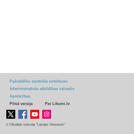
Pašvaldību saistošie noteikumi
Administratīvās atbildības ceļvedis
Apmācības
Pilnā versija
Par Likumi.lv
© Oficiālais izdevējs "Latvijas Vēstnesis"