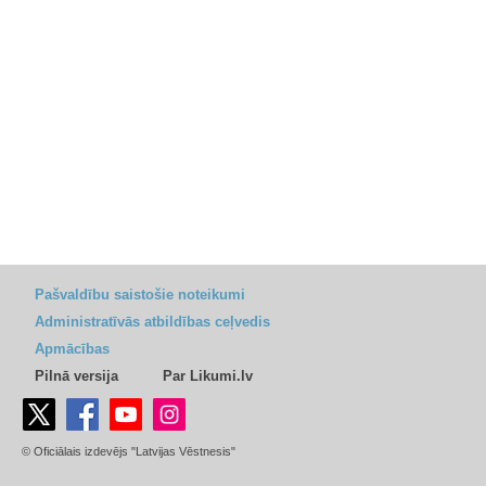
Pašvaldību saistošie noteikumi
Administratīvās atbildības ceļvedis
Apmācības
Pilnā versija
Par Likumi.lv
© Oficiālais izdevējs "Latvijas Vēstnesis"