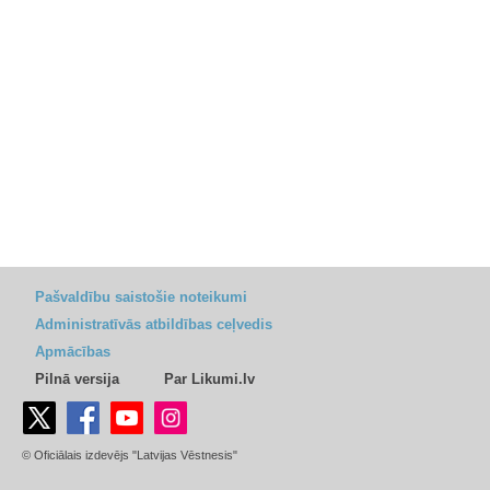
Pašvaldību saistošie noteikumi
Administratīvās atbildības ceļvedis
Apmācības
Pilnā versija
Par Likumi.lv
© Oficiālais izdevējs "Latvijas Vēstnesis"