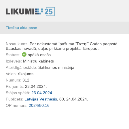
Tiesību akta pase
Nosaukums:
Par nekustamā īpašuma "Dzeņi" Codes pagastā,
Bauskas novadā, daļas pirkšanu projekta "Eiropas ..
Statuss:
spēkā esošs
Izdevējs:
Ministru kabinets
Atbildīgā iestāde:
Satiksmes ministrija
Veids:
rīkojums
Numurs:
312
Pieņemts:
23.04.2024.
Stājas spēkā:
23.04.2024.
Publicēts:
Latvijas Vēstnesis
, 80, 24.04.2024.
OP numurs:
2024/80.16