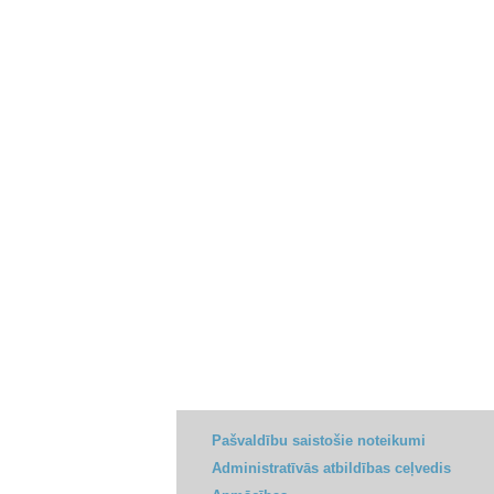
Pašvaldību saistošie noteikumi
Administratīvās atbildības ceļvedis