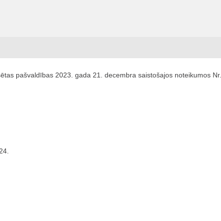
sētas pašvaldības 2023. gada 21. decembra saistošajos noteikumos Nr.
24.