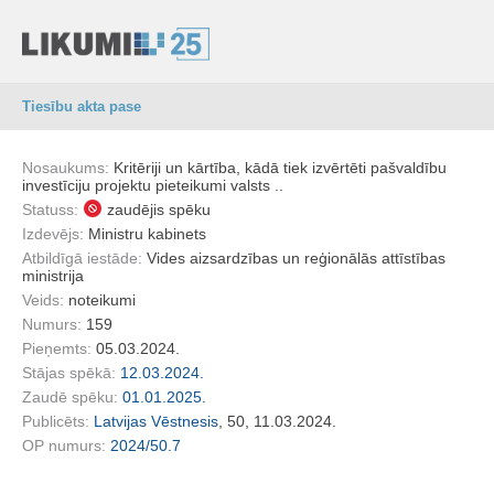
Tiesību akta pase
Nosaukums:
Kritēriji un kārtība, kādā tiek izvērtēti pašvaldību
investīciju projektu pieteikumi valsts ..
Statuss:
zaudējis spēku
Izdevējs:
Ministru kabinets
Atbildīgā iestāde:
Vides aizsardzības un reģionālās attīstības
ministrija
Veids:
noteikumi
Numurs:
159
Pieņemts:
05.03.2024.
Stājas spēkā:
12.03.2024.
Zaudē spēku:
01.01.2025.
Publicēts:
Latvijas Vēstnesis
, 50, 11.03.2024.
OP numurs:
2024/50.7