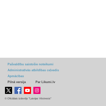
Pašvaldību saistošie noteikumi
Administratīvās atbildības ceļvedis
Apmācības
Pilnā versija
Par Likumi.lv
© Oficiālais izdevējs "Latvijas Vēstnesis"