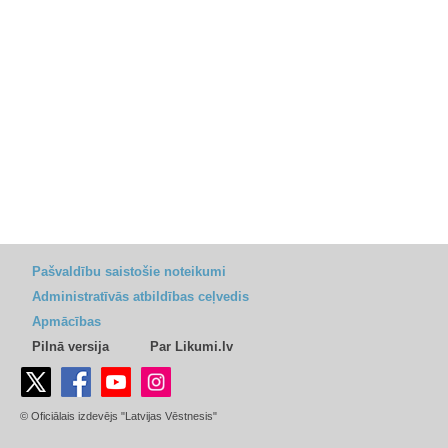
Pašvaldību saistošie noteikumi
Administratīvās atbildības ceļvedis
Apmācības
Pilnā versija
Par Likumi.lv
© Oficiālais izdevējs "Latvijas Vēstnesis"