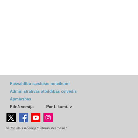
Pašvaldību saistošie noteikumi
Administratīvās atbildības ceļvedis
Apmācības
Pilnā versija
Par Likumi.lv
© Oficiālais izdevējs "Latvijas Vēstnesis"