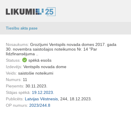
Tiesību akta pase
Nosaukums:
Grozījumi Ventspils novada domes 2017. gada
30. novembra saistošajos noteikumos Nr. 14 "Par
līdzfinansējuma ..
Statuss:
spēkā esošs
Izdevējs:
Ventspils novada dome
Veids:
saistošie noteikumi
Numurs:
11
Pieņemts:
30.11.2023.
Stājas spēkā:
19.12.2023.
Publicēts:
Latvijas Vēstnesis
, 244, 18.12.2023.
OP numurs:
2023/244.8