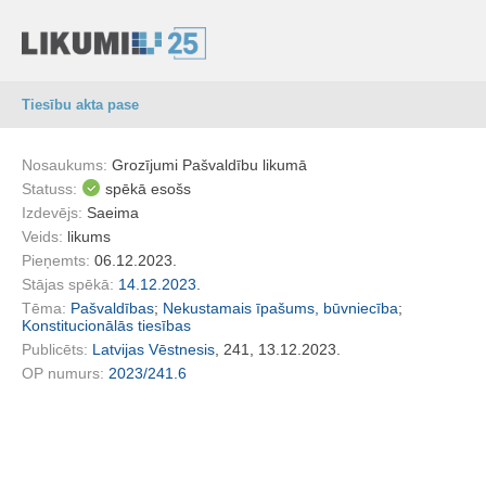
Tiesību akta pase
Nosaukums:
Grozījumi Pašvaldību likumā
Statuss:
spēkā esošs
Izdevējs:
Saeima
Veids:
likums
Pieņemts:
06.12.2023.
Stājas spēkā:
14.12.2023.
Tēma:
Pašvaldības
;
Nekustamais īpašums, būvniecība
;
Konstitucionālās tiesības
Publicēts:
Latvijas Vēstnesis
, 241, 13.12.2023.
OP numurs:
2023/241.6