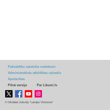
Pašvaldību saistošie noteikumi
Administratīvās atbildības ceļvedis
Apmācības
Pilnā versija
Par Likumi.lv
© Oficiālais izdevējs "Latvijas Vēstnesis"