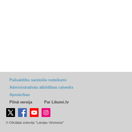
Pašvaldību saistošie noteikumi
Administratīvās atbildības ceļvedis
Apmācības
Pilnā versija
Par Likumi.lv
© Oficiālais izdevējs "Latvijas Vēstnesis"