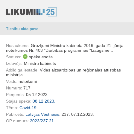
Tiesību akta pase
Nosaukums:
Grozījumi Ministru kabineta 2016. gada 21. jūnija
noteikumos Nr. 403 "Darbības programmas "Izaugsme ..
Statuss:
spēkā esošs
Izdevējs:
Ministru kabinets
Atbildīgā iestāde:
Vides aizsardzības un reģionālās attīstības
ministrija
Veids:
noteikumi
Numurs:
717
Pieņemts:
05.12.2023.
Stājas spēkā:
08.12.2023.
Tēma:
Covid-19
Publicēts:
Latvijas Vēstnesis
, 237, 07.12.2023.
OP numurs:
2023/237.21