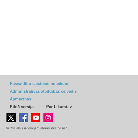
Pašvaldību saistošie noteikumi
Administratīvās atbildības ceļvedis
Apmācības
Pilnā versija
Par Likumi.lv
© Oficiālais izdevējs "Latvijas Vēstnesis"