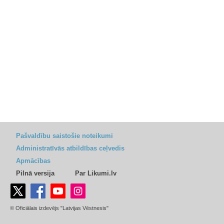
Pašvaldību saistošie noteikumi
Administratīvās atbildības ceļvedis
Apmācības
Pilnā versija
Par Likumi.lv
© Oficiālais izdevējs "Latvijas Vēstnesis"