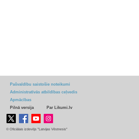
Pašvaldību saistošie noteikumi
Administratīvās atbildības ceļvedis
Apmācības
Pilnā versija
Par Likumi.lv
© Oficiālais izdevējs "Latvijas Vēstnesis"