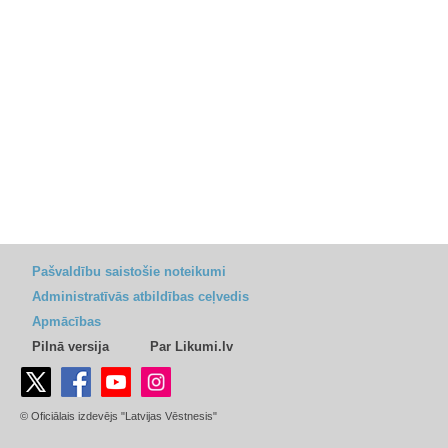
Pašvaldību saistošie noteikumi
Administratīvās atbildības ceļvedis
Apmācības
Pilnā versija
Par Likumi.lv
© Oficiālais izdevējs "Latvijas Vēstnesis"