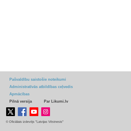
Pašvaldību saistošie noteikumi
Administratīvās atbildības ceļvedis
Apmācības
Pilnā versija
Par Likumi.lv
© Oficiālais izdevējs "Latvijas Vēstnesis"