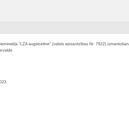
pieminekļa "LZA augstceltne" (valsts aizsardzības Nr. 7922) izmantošana
ārvalde
2023.