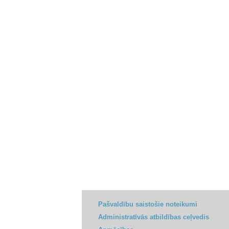
Pašvaldību saistošie noteikumi
Administratīvās atbildības ceļvedis