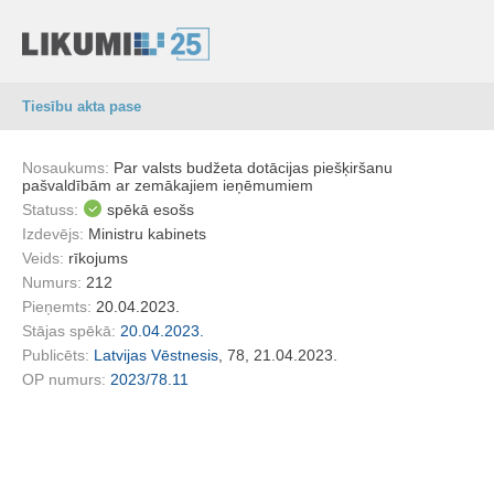
Tiesību akta pase
Nosaukums:
Par valsts budžeta dotācijas piešķiršanu
pašvaldībām ar zemākajiem ieņēmumiem
Statuss:
spēkā esošs
Izdevējs:
Ministru kabinets
Veids:
rīkojums
Numurs:
212
Pieņemts:
20.04.2023.
Stājas spēkā:
20.04.2023.
Publicēts:
Latvijas Vēstnesis
, 78, 21.04.2023.
OP numurs:
2023/78.11