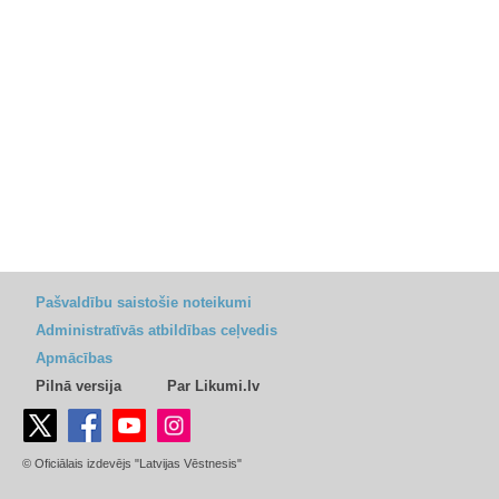
Pašvaldību saistošie noteikumi
Administratīvās atbildības ceļvedis
Apmācības
Pilnā versija
Par Likumi.lv
© Oficiālais izdevējs "Latvijas Vēstnesis"