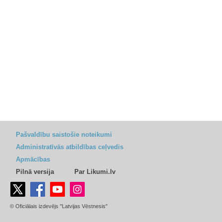
Pašvaldību saistošie noteikumi
Administratīvās atbildības ceļvedis
Apmācības
Pilnā versija
Par Likumi.lv
© Oficiālais izdevējs "Latvijas Vēstnesis"