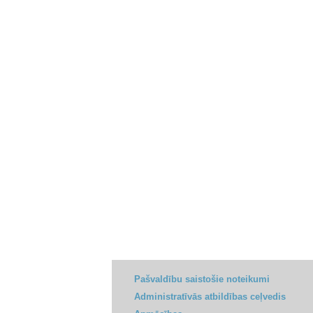
Pašvaldību saistošie noteikumi
Administratīvās atbildības ceļvedis